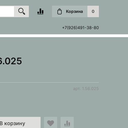
Корзина
0
+7(926)491-38-80
6.025
арт.
1.56.025
В корзину