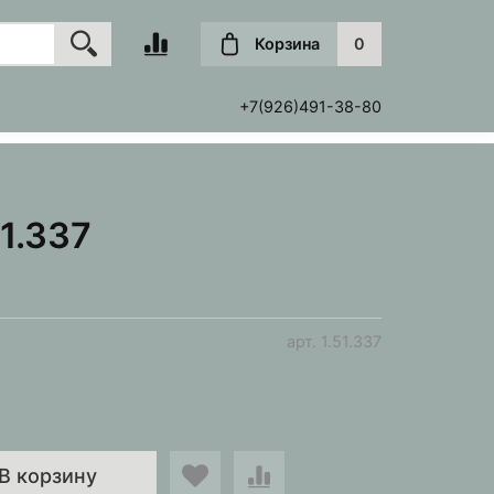
Корзина
0
+7(926)491-38-80
1.337
арт.
1.51.337
В корзину