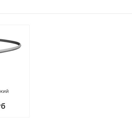
бкий
уб