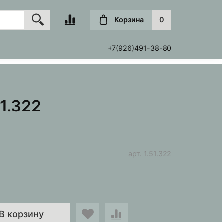
Корзина
0
+7(926)491-38-80
1.322
арт.
1.51.322
В корзину