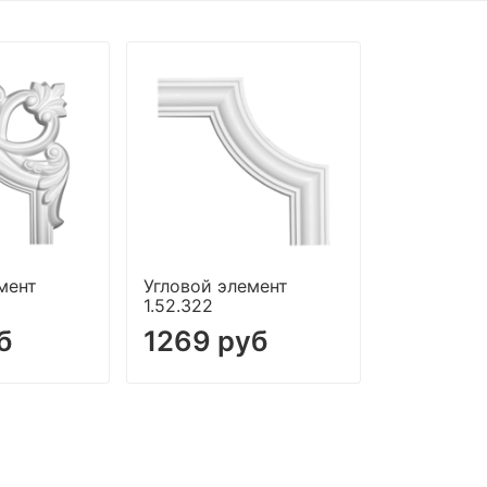
мент
Угловой элемент
1.52.322
б
1269 руб