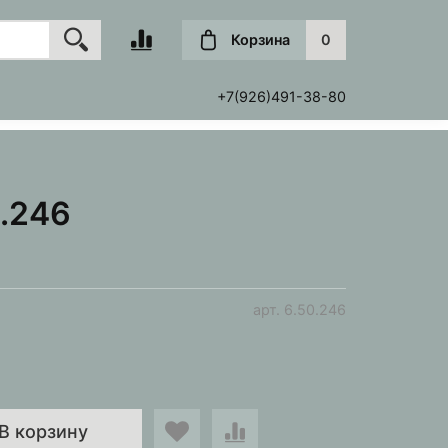
Корзина
0
+7(926)491-38-80
0.246
арт.
6.50.246
В корзину